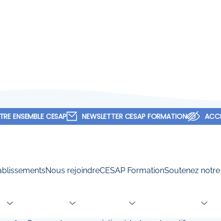
TRE ENSEMBLE CESAP
NEWSLETTER CESAP FORMATION
ACCE
POSTULER
chologue H/F
ablissements
Nous rejoindre
CESAP Formation
Soutenez notre