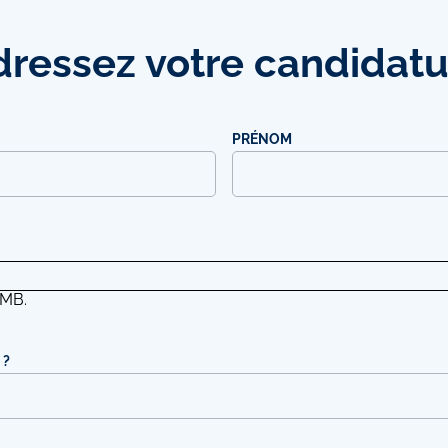
dressez
votre candidatu
PRÉNOM
 MB.
 ?