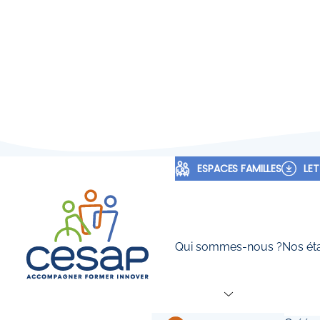
Accueil
»
Offres D'emploi
»
NeuroPsychologue H/F
ESPACES FAMILLES
LET
CDI
Thiais
8 avril 2026
94 - NeuroPsy
Qui sommes-nous ?
Nos ét