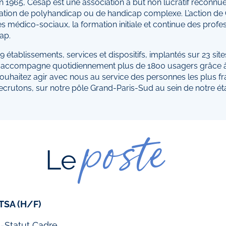
n 1965, Cesap est une association à but non lucratif reconnue 
uation de polyhandicap ou de handicap complexe. L’action de Ce
es médico-sociaux, la formation initiale et continue des profe
ap.
 établissements, services et dispositifs, implantés sur 23 site
accompagne quotidiennement plus de 1800 usagers grâce à 1
ouhaitez agir avec nous au service des personnes les plus fra
ecrutons, sur notre pôle Grand-Paris-Sud au sein de notre é
poste
Le
SA (H/F)
 -Statut Cadre