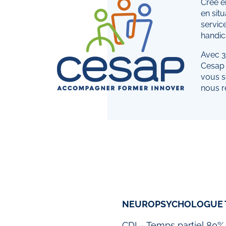
Créé e
en sit
servic
handic
Avec 39
Cesap 
vous s
nous r
NEUROPSYCHOLOGUE T
CDI – Temps partiel 80%