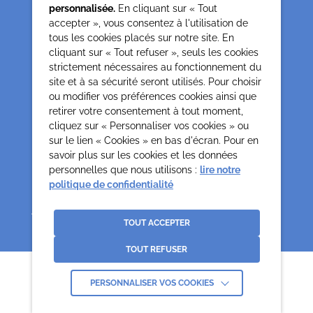
personnalisée.
En cliquant sur « Tout
75013 Paris
accepter », vous consentez à l'utilisation de
0142850804
tous les cookies placés sur notre site. En
contact@cesap.asso.fr
cliquant sur « Tout refuser », seuls les cookies
Cesap Formation
strictement nécessaires au fonctionnement du
formation@cesap.asso.fr
site et à sa sécurité seront utilisés. Pour choisir
01 53 20 68 58
ou modifier vos préférences cookies ainsi que
retirer votre consentement à tout moment,
cliquez sur « Personnaliser vos cookies » ou
Mentions Légales
sur le lien « Cookies » en bas d'écran. Pour en
Gestion des cookies
savoir plus sur les cookies et les données
Politique de confidentialité et protection des données
personnelles
personnelles que nous utilisons :
lire notre
politique de confidentialité
Crédits
La Jungle
Association déclarée no 65/618 du 19.05.65 Reconnues d’Utilité Publique par
décret du 0307.70 paru au J.O. du 12.07.70
TOUT ACCEPTER
TOUT REFUSER
PERSONNALISER VOS COOKIES