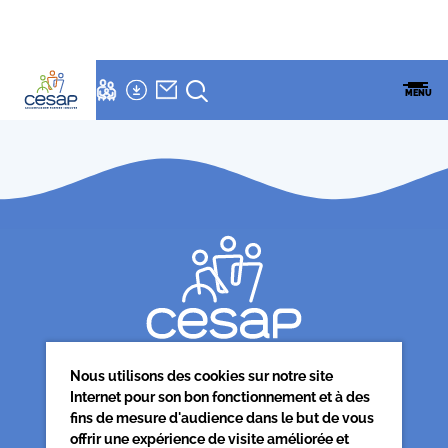
Nous
LETTRE
NEWSLETTER
Accueil
»
Nous rejoindre
ESPACES
ENSEMBLE
CESAP
FAMILLES
MENU
CESAP
FORMATION
rejoindre
Nous utilisons des cookies sur notre site
Internet pour son bon fonctionnement et à des
Siège associatif
fins de mesure d'audience dans le but de vous
62 rue de la glacière
offrir une expérience de visite améliorée et