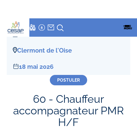
LETTRE
NEWSLETTER
Accueil
»
Offres D'emploi
»
Chauffeur accompagnateur PMR H/F
ESPACES
ENSEMBLE
CESAP
FAMILLES
MENU
CESAP
FORMATION
CDD
Clermont de l'Oise
18 mai 2026
POSTULER
60 - Chauffeur
accompagnateur PMR
H/F