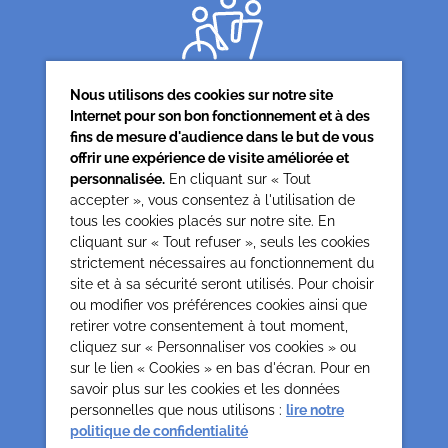
Nous utilisons des cookies sur notre site
Internet pour son bon fonctionnement et à des
fins de mesure d'audience dans le but de vous
offrir une expérience de visite améliorée et
Siège associatif
personnalisée.
En cliquant sur « Tout
62 rue de la glacière
accepter », vous consentez à l'utilisation de
75013 Paris
tous les cookies placés sur notre site. En
cliquant sur « Tout refuser », seuls les cookies
0142850804
strictement nécessaires au fonctionnement du
contact@cesap.asso.fr
site et à sa sécurité seront utilisés. Pour choisir
Cesap Formation
ou modifier vos préférences cookies ainsi que
formation@cesap.asso.fr
retirer votre consentement à tout moment,
01 53 20 68 58
cliquez sur « Personnaliser vos cookies » ou
sur le lien « Cookies » en bas d'écran. Pour en
savoir plus sur les cookies et les données
Mentions Légales
Gestion des cookies
personnelles que nous utilisons :
lire notre
Politique de confidentialité et protection des données
politique de confidentialité
personnelles