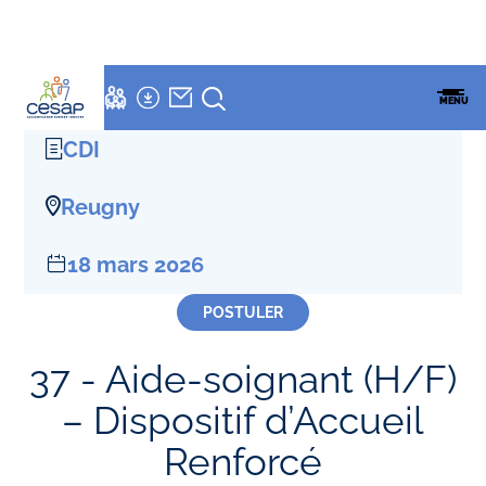
LETTRE
NEWSLETTER
Accueil
»
Offres D'emploi
»
Aide-soignant (H/F) – Dispositif d’Accueil
ESPACES
ENSEMBLE
CESAP
FAMILLES
MENU
Renforcé
CESAP
FORMATION
CDI
Reugny
18 mars 2026
POSTULER
37 - Aide-soignant (H/F)
– Dispositif d’Accueil
Renforcé