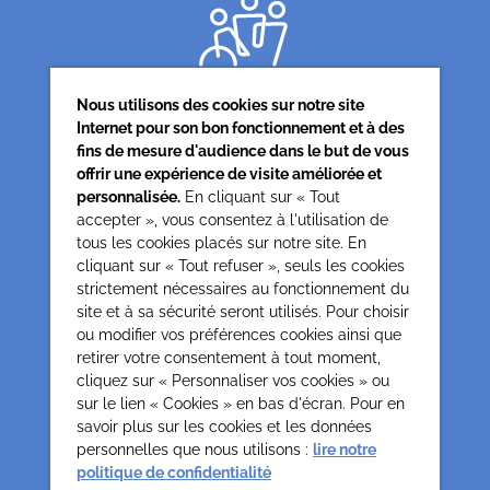
Nous utilisons des cookies sur notre site
Internet pour son bon fonctionnement et à des
fins de mesure d'audience dans le but de vous
offrir une expérience de visite améliorée et
Siège associatif
personnalisée.
En cliquant sur « Tout
62 rue de la glacière
accepter », vous consentez à l'utilisation de
75013 Paris
tous les cookies placés sur notre site. En
cliquant sur « Tout refuser », seuls les cookies
0142850804
strictement nécessaires au fonctionnement du
contact@cesap.asso.fr
site et à sa sécurité seront utilisés. Pour choisir
Cesap Formation
ou modifier vos préférences cookies ainsi que
formation@cesap.asso.fr
retirer votre consentement à tout moment,
01 53 20 68 58
cliquez sur « Personnaliser vos cookies » ou
sur le lien « Cookies » en bas d'écran. Pour en
savoir plus sur les cookies et les données
Mentions Légales
Gestion des cookies
personnelles que nous utilisons :
lire notre
Politique de confidentialité et protection des données
politique de confidentialité
personnelles