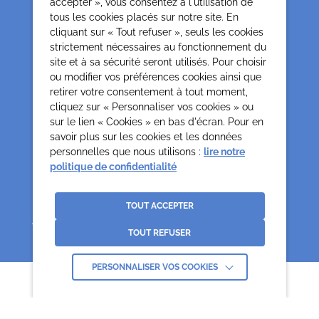
accepter », vous consentez à l'utilisation de
75013 Paris
tous les cookies placés sur notre site. En
cliquant sur « Tout refuser », seuls les cookies
0142850804
strictement nécessaires au fonctionnement du
contact@cesap.asso.fr
site et à sa sécurité seront utilisés. Pour choisir
Cesap Formation
ou modifier vos préférences cookies ainsi que
formation@cesap.asso.fr
retirer votre consentement à tout moment,
01 53 20 68 58
cliquez sur « Personnaliser vos cookies » ou
sur le lien « Cookies » en bas d'écran. Pour en
savoir plus sur les cookies et les données
Mentions Légales
Gestion des cookies
personnelles que nous utilisons :
lire notre
Politique de confidentialité et protection des données
politique de confidentialité
personnelles
Crédits
La Jungle
TOUT ACCEPTER
Association déclarée no 65/618 du 19.05.65 Reconnues d’Utilité Publique par
décret du 0307.70 paru au J.O. du 12.07.70
TOUT REFUSER
PERSONNALISER VOS COOKIES