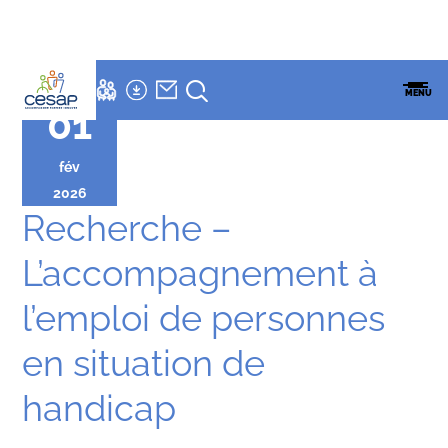
LETTRE
NEWSLETTER
Accueil
»
Actualités
»
Recherche – L’accompagnement à l’emploi de
ESPACES
ENSEMBLE
CESAP
FAMILLES
MENU
personnes en situation de handicap
CESAP
FORMATION
01
fév
2026
Recherche –
L’accompagnement à
l’emploi de personnes
en situation de
handicap