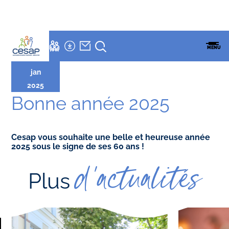
LETTRE
NEWSLETTER
Accueil
»
Actualités
»
Bonne année 2025
ESPACES
06
ENSEMBLE
CESAP
FAMILLES
MENU
CESAP
FORMATION
jan
2025
Bonne année 2025
Cesap vous souhaite une belle et heureuse année
2025 sous le signe de ses 60 ans !
d'actualités
Plus