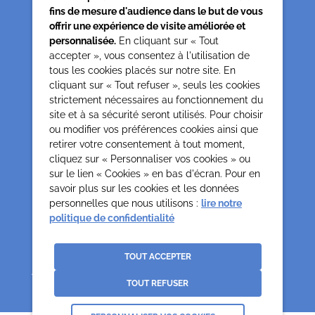
fins de mesure d'audience dans le but de vous
offrir une expérience de visite améliorée et
Siège associatif
personnalisée.
En cliquant sur « Tout
62 rue de la glacière
accepter », vous consentez à l'utilisation de
75013 Paris
tous les cookies placés sur notre site. En
cliquant sur « Tout refuser », seuls les cookies
0142850804
strictement nécessaires au fonctionnement du
contact@cesap.asso.fr
site et à sa sécurité seront utilisés. Pour choisir
Cesap Formation
ou modifier vos préférences cookies ainsi que
formation@cesap.asso.fr
retirer votre consentement à tout moment,
01 53 20 68 58
cliquez sur « Personnaliser vos cookies » ou
sur le lien « Cookies » en bas d'écran. Pour en
savoir plus sur les cookies et les données
Mentions Légales
Gestion des cookies
personnelles que nous utilisons :
lire notre
Politique de confidentialité et protection des données
politique de confidentialité
personnelles
Crédits
La Jungle
TOUT ACCEPTER
Association déclarée no 65/618 du 19.05.65 Reconnues d’Utilité Publique par
décret du 0307.70 paru au J.O. du 12.07.70
TOUT REFUSER