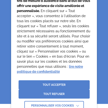
fins de mesure d'audience dans le but de vous
offrir une expérience de visite améliorée et
Siège associatif
personnalisée.
En cliquant sur « Tout
62 rue de la glacière
accepter », vous consentez à l'utilisation de
75013 Paris
tous les cookies placés sur notre site. En
cliquant sur « Tout refuser », seuls les cookies
0142850804
strictement nécessaires au fonctionnement du
contact@cesap.asso.fr
site et à sa sécurité seront utilisés. Pour choisir
Cesap Formation
ou modifier vos préférences cookies ainsi que
formation@cesap.asso.fr
retirer votre consentement à tout moment,
01 53 20 68 58
cliquez sur « Personnaliser vos cookies » ou
sur le lien « Cookies » en bas d'écran. Pour en
savoir plus sur les cookies et les données
Mentions Légales
Gestion des cookies
personnelles que nous utilisons :
lire notre
Politique de confidentialité et protection des données
politique de confidentialité
personnelles
Crédits
La Jungle
TOUT ACCEPTER
Association déclarée no 65/618 du 19.05.65 Reconnues d’Utilité Publique par
décret du 0307.70 paru au J.O. du 12.07.70
TOUT REFUSER
PERSONNALISER VOS COOKIES