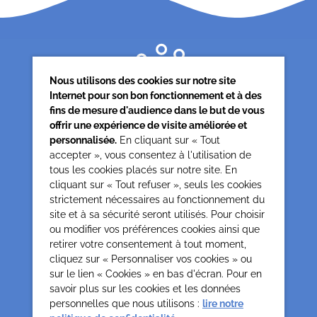
Nous utilisons des cookies sur notre site
Internet pour son bon fonctionnement et à des
fins de mesure d'audience dans le but de vous
offrir une expérience de visite améliorée et
personnalisée.
En cliquant sur « Tout
accepter », vous consentez à l'utilisation de
tous les cookies placés sur notre site. En
Siège associatif
cliquant sur « Tout refuser », seuls les cookies
62 rue de la glacière
strictement nécessaires au fonctionnement du
75013 Paris
site et à sa sécurité seront utilisés. Pour choisir
0142850804
ou modifier vos préférences cookies ainsi que
contact@cesap.asso.fr
retirer votre consentement à tout moment,
Cesap Formation
cliquez sur « Personnaliser vos cookies » ou
sur le lien « Cookies » en bas d'écran. Pour en
formation@cesap.asso.fr
01 53 20 68 58
savoir plus sur les cookies et les données
personnelles que nous utilisons :
lire notre