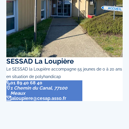
SESSAD La Loupière
Le SESSAD la Loupière accompagne 55 jeunes de 0 à 20 ans
en situation de polyhandicap
01 89 40 68 40
1 Chemin du Canal, 77100
Meaux
laloupiere@cesap.asso.fr