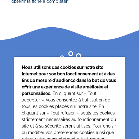
obtenir la fiche à compléter
Nous utilisons des cookies sur notre site
Internet pour son bon fonctionnement et à des
fins de mesure d'audience dans le but de vous
offrir une expérience de visite améliorée et
personnalisée.
En cliquant sur « Tout
accepter », vous consentez à l'utilisation de
tous les cookies placés sur notre site. En
Siège associatif
cliquant sur « Tout refuser », seuls les cookies
62 rue de la glacière
strictement nécessaires au fonctionnement du
75013 Paris
site et à sa sécurité seront utilisés. Pour choisir
0142850804
ou modifier vos préférences cookies ainsi que
contact@cesap.asso.fr