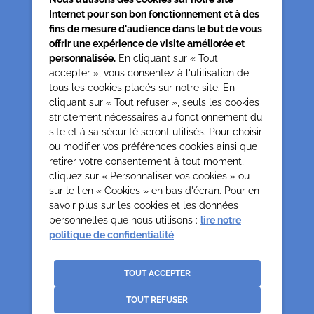
Internet pour son bon fonctionnement et à des
fins de mesure d'audience dans le but de vous
offrir une expérience de visite améliorée et
personnalisée.
En cliquant sur « Tout
accepter », vous consentez à l'utilisation de
tous les cookies placés sur notre site. En
Siège associatif
cliquant sur « Tout refuser », seuls les cookies
62 rue de la glacière
strictement nécessaires au fonctionnement du
75013 Paris
site et à sa sécurité seront utilisés. Pour choisir
0142850804
ou modifier vos préférences cookies ainsi que
contact@cesap.asso.fr
retirer votre consentement à tout moment,
Cesap Formation
cliquez sur « Personnaliser vos cookies » ou
sur le lien « Cookies » en bas d'écran. Pour en
formation@cesap.asso.fr
savoir plus sur les cookies et les données
01 53 20 68 58
personnelles que nous utilisons :
lire notre
politique de confidentialité
Mentions Légales
Gestion des cookies
Politique de confidentialité et protection des données
TOUT ACCEPTER
personnelles
TOUT REFUSER
Crédits
La Jungle