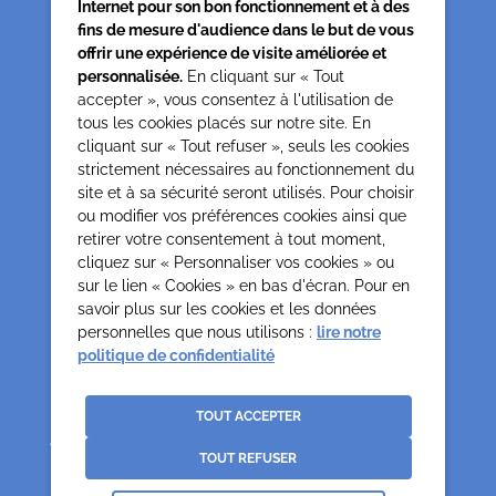
Internet pour son bon fonctionnement et à des
fins de mesure d'audience dans le but de vous
offrir une expérience de visite améliorée et
Siège associatif
personnalisée.
En cliquant sur « Tout
62 rue de la glacière
accepter », vous consentez à l'utilisation de
75013 Paris
tous les cookies placés sur notre site. En
cliquant sur « Tout refuser », seuls les cookies
0142850804
strictement nécessaires au fonctionnement du
contact@cesap.asso.fr
site et à sa sécurité seront utilisés. Pour choisir
Cesap Formation
ou modifier vos préférences cookies ainsi que
formation@cesap.asso.fr
retirer votre consentement à tout moment,
01 53 20 68 58
cliquez sur « Personnaliser vos cookies » ou
sur le lien « Cookies » en bas d'écran. Pour en
savoir plus sur les cookies et les données
Mentions Légales
Gestion des cookies
personnelles que nous utilisons :
lire notre
Politique de confidentialité et protection des données
politique de confidentialité
personnelles
Crédits
La Jungle
TOUT ACCEPTER
Association déclarée no 65/618 du 19.05.65 Reconnues d’Utilité Publique par
décret du 0307.70 paru au J.O. du 12.07.70
TOUT REFUSER