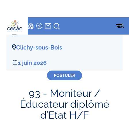
LETTRE
NEWSLETTER
Accueil
»
Offres D'emploi
»
Moniteur / Éducateur diplômé d’Etat H/F
ESPACES
ENSEMBLE
CESAP
FAMILLES
MENU
CESAP
FORMATION
CDI
Clichy-sous-Bois
1 juin 2026
POSTULER
93 - Moniteur /
Éducateur diplômé
d’Etat H/F