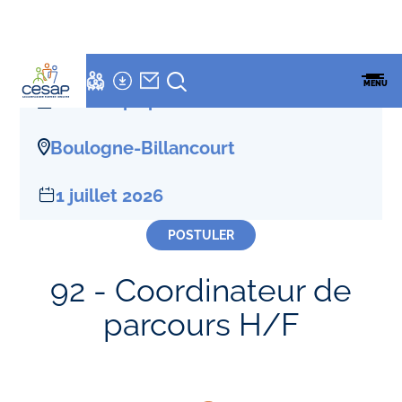
LETTRE
NEWSLETTER
Accueil
»
Offres D'emploi
»
Coordinateur de parcours H/F
ESPACES
ENSEMBLE
CESAP
FAMILLES
MENU
CESAP
FORMATION
CDI Temps plein
Boulogne-Billancourt
1 juillet 2026
POSTULER
92 - Coordinateur de
parcours H/F