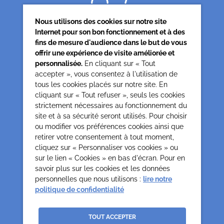
Nous utilisons des cookies sur notre site
Internet pour son bon fonctionnement et à des
fins de mesure d'audience dans le but de vous
offrir une expérience de visite améliorée et
Siège associatif
personnalisée.
En cliquant sur « Tout
62 rue de la glacière
accepter », vous consentez à l'utilisation de
75013 Paris
tous les cookies placés sur notre site. En
cliquant sur « Tout refuser », seuls les cookies
0142850804
strictement nécessaires au fonctionnement du
contact@cesap.asso.fr
site et à sa sécurité seront utilisés. Pour choisir
Cesap Formation
ou modifier vos préférences cookies ainsi que
formation@cesap.asso.fr
retirer votre consentement à tout moment,
01 53 20 68 58
cliquez sur « Personnaliser vos cookies » ou
sur le lien « Cookies » en bas d'écran. Pour en
savoir plus sur les cookies et les données
Mentions Légales
Gestion des cookies
personnelles que nous utilisons :
lire notre
Politique de confidentialité et protection des données
politique de confidentialité
personnelles
Crédits
La Jungle
TOUT ACCEPTER