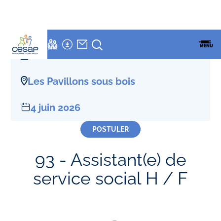
LETTRE
NEWSLETTER
Accueil
»
Offres D'emploi
»
Assistant(e) de service social H / F
ESPACES
ENSEMBLE
CESAP
FAMILLES
MENU
CESAP
FORMATION
CDI
Les Pavillons sous bois
4 juin 2026
POSTULER
93 - Assistant(e) de
service social H / F