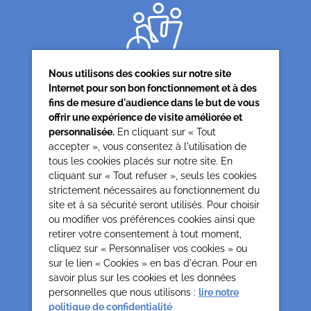
Nous utilisons des cookies sur notre site
Internet pour son bon fonctionnement et à des
fins de mesure d'audience dans le but de vous
offrir une expérience de visite améliorée et
Siège associatif
personnalisée.
En cliquant sur « Tout
62 rue de la glacière
accepter », vous consentez à l'utilisation de
75013 Paris
tous les cookies placés sur notre site. En
cliquant sur « Tout refuser », seuls les cookies
0142850804
strictement nécessaires au fonctionnement du
contact@cesap.asso.fr
site et à sa sécurité seront utilisés. Pour choisir
Cesap Formation
ou modifier vos préférences cookies ainsi que
formation@cesap.asso.fr
retirer votre consentement à tout moment,
01 53 20 68 58
cliquez sur « Personnaliser vos cookies » ou
sur le lien « Cookies » en bas d'écran. Pour en
savoir plus sur les cookies et les données
Mentions Légales
Gestion des cookies
personnelles que nous utilisons :
lire notre
Politique de confidentialité et protection des données
politique de confidentialité