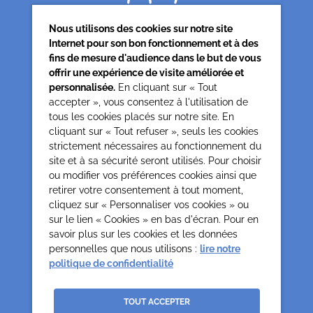
Nous utilisons des cookies sur notre site
Internet pour son bon fonctionnement et à des
fins de mesure d'audience dans le but de vous
offrir une expérience de visite améliorée et
Siège associatif
personnalisée.
En cliquant sur « Tout
62 rue de la glacière
accepter », vous consentez à l'utilisation de
75013 Paris
tous les cookies placés sur notre site. En
cliquant sur « Tout refuser », seuls les cookies
0142850804
strictement nécessaires au fonctionnement du
contact@cesap.asso.fr
site et à sa sécurité seront utilisés. Pour choisir
Cesap Formation
ou modifier vos préférences cookies ainsi que
formation@cesap.asso.fr
retirer votre consentement à tout moment,
01 53 20 68 58
cliquez sur « Personnaliser vos cookies » ou
sur le lien « Cookies » en bas d'écran. Pour en
savoir plus sur les cookies et les données
Mentions Légales
Gestion des cookies
personnelles que nous utilisons :
lire notre
Politique de confidentialité et protection des données
politique de confidentialité
personnelles
Crédits
La Jungle
TOUT ACCEPTER