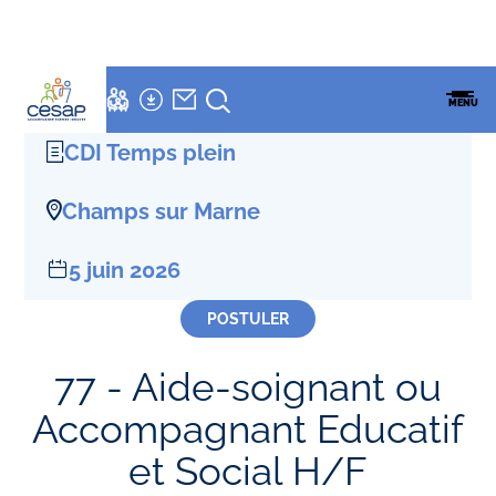
LETTRE
NEWSLETTER
Accueil
»
Offres D'emploi
»
Aide-soignant ou Accompagnant Educatif
ESPACES
ENSEMBLE
CESAP
FAMILLES
MENU
et Social H/F
CESAP
FORMATION
CDI Temps plein
Champs sur Marne
5 juin 2026
POSTULER
77 - Aide-soignant ou
Accompagnant Educatif
et Social H/F