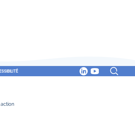
SSIBILITÉ
t éducatif et
 action