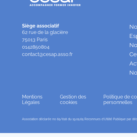
Siège associatif
No
62 rue de la glacière
Es
75013 Paris
No
0142850804
Ce
contact@cesap.asso.fr
Ac
No
Mentions
Gestion des
Politique de co
Légales
cookies
personnelles
Association déclarée no 65/618 du 19.05.65 Reconnues d’Utilité Publique par décr