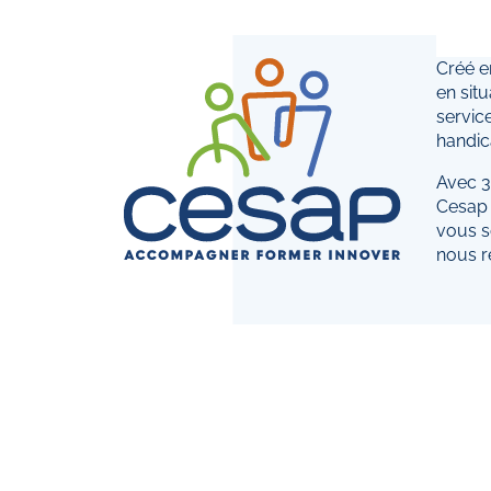
Créé e
en sit
servic
handic
Avec 39
Cesap 
vous s
nous r