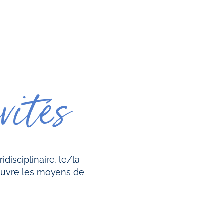
vités
idisciplinaire, le/la
n œuvre les moyens de