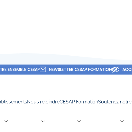
f et social H/F
TRE ENSEMBLE CESAP
NEWSLETTER CESAP FORMATION
ACCE
11 juin 2026
POSTULER
nant / Accompagnan
ablissements
Nous rejoindre
CESAP Formation
Soutenez notre