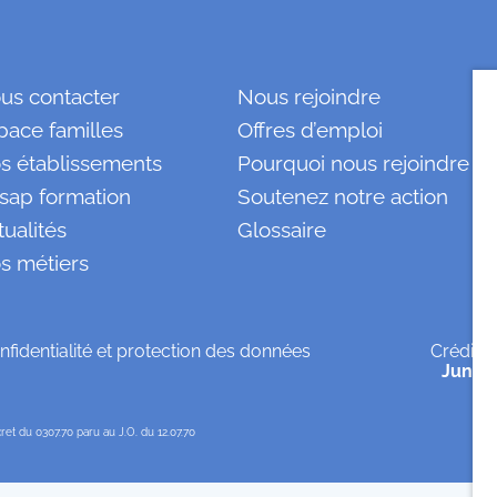
us contacter
Nous rejoindre
pace familles
Offres d’emploi
s établissements
Pourquoi nous rejoindre ?
sap formation
Soutenez notre action
tualités
Glossaire
s métiers
nfidentialité et protection des données
Crédits
Jungl
et du 0307.70 paru au J.O. du 12.07.70