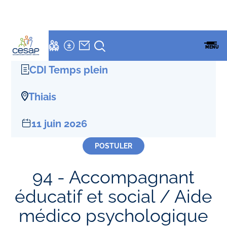
LETTRE
NEWSLETTER
Accueil
»
Offres D'emploi
»
Accompagnant éducatif et social / Aide
ESPACES
ENSEMBLE
CESAP
FAMILLES
MENU
médico psychologique H/F
CESAP
FORMATION
CDI Temps plein
Thiais
11 juin 2026
POSTULER
94 - Accompagnant
éducatif et social / Aide
médico psychologique