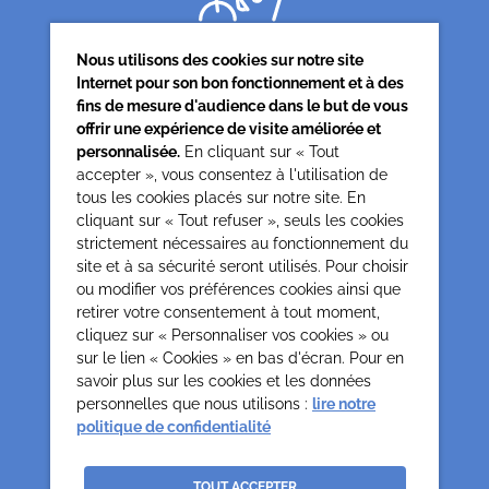
Nous utilisons des cookies sur notre site
Internet pour son bon fonctionnement et à des
fins de mesure d'audience dans le but de vous
offrir une expérience de visite améliorée et
Siège associatif
personnalisée.
En cliquant sur « Tout
62 rue de la glacière
accepter », vous consentez à l'utilisation de
75013 Paris
tous les cookies placés sur notre site. En
cliquant sur « Tout refuser », seuls les cookies
0142850804
strictement nécessaires au fonctionnement du
contact@cesap.asso.fr
site et à sa sécurité seront utilisés. Pour choisir
Cesap Formation
ou modifier vos préférences cookies ainsi que
formation@cesap.asso.fr
retirer votre consentement à tout moment,
01 53 20 68 58
cliquez sur « Personnaliser vos cookies » ou
sur le lien « Cookies » en bas d'écran. Pour en
savoir plus sur les cookies et les données
Mentions Légales
Gestion des cookies
personnelles que nous utilisons :
lire notre
Politique de confidentialité et protection des données
politique de confidentialité
personnelles
Crédits
La Jungle
TOUT ACCEPTER