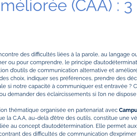
méliorée (CAA) : 3 
ontre des difficultés liées à la parole, au langage 
mer ou pour comprendre, le principe d’autodéterminat
tion d’outils de communication alternative et améliorée 
es choix, indiquer ses préférences, prendre des déci
iale si notre capacité à communiquer est entravée 
s ou demander des éclaircissements si l’on ne dispo
ion thématique organisée en partenariat avec
Campus
e la C.A.A, au-delà d’être des outils, constitue une 
 liée au concept d’autodétermination. Elle permet au
ontrant des difficultés de communication d’exprimer 