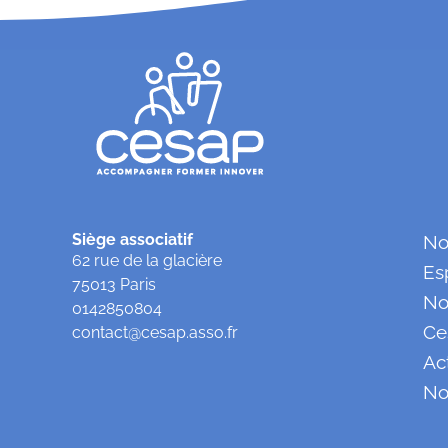
Siège associatif
No
62 rue de la glacière
Es
75013 Paris
No
0142850804
Ce
contact@cesap.asso.fr
Ac
No