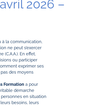
avril 2026 –
ou à la communication,
ion ne peut s’exercer
(C.A.A.). En effet,
sions ou participer
? Comment exprimer ses
se pas des moyens
 Formation
a pour
véritable démarche
x personnes en situation
leurs besoins, leurs