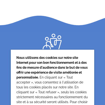
Nous utilisons des cookies sur notre site
Internet pour son bon fonctionnement et à des
fins de mesure d'audience dans le but de vous
offrir une expérience de visite améliorée et
Siège associatif
personnalisée.
En cliquant sur « Tout
62 rue de la glacière
accepter », vous consentez à l'utilisation de
75013 Paris
tous les cookies placés sur notre site. En
cliquant sur « Tout refuser », seuls les cookies
0142850804
strictement nécessaires au fonctionnement du
contact@cesap.asso.fr
site et à sa sécurité seront utilisés. Pour choisir
Cesap Formation