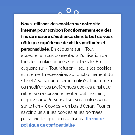
Nous utilisons des cookies sur notre site
Internet pour son bon fonctionnement et à des
fins de mesure d'audience dans le but de vous
offrir une expérience de visite améliorée et
personnalisée.
En cliquant sur « Tout
accepter », vous consentez à l'utilisation de
tous les cookies placés sur notre site. En
Siège associatif
cliquant sur « Tout refuser », seuls les cookies
62 rue de la glacière
strictement nécessaires au fonctionnement du
75013 Paris
site et à sa sécurité seront utilisés. Pour choisir
0142850804
ou modifier vos préférences cookies ainsi que
contact@cesap.asso.fr
retirer votre consentement à tout moment,
Cesap Formation
cliquez sur « Personnaliser vos cookies » ou
sur le lien « Cookies » en bas d'écran. Pour en
formation@cesap.asso.fr
savoir plus sur les cookies et les données
01 53 20 68 58
personnelles que nous utilisons :
lire notre
politique de confidentialité
Mentions Légales
Gestion des cookies