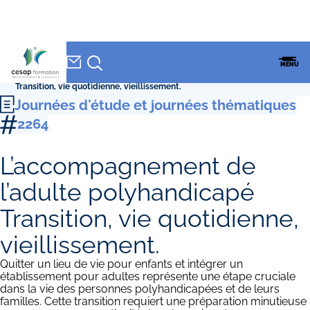
NEWSLETTER
Accueil
»
CESAP Formation
»
Formations
»
Journées d'étude et journées
CESAP
MENU
thématiques
»
L’accompagnement de l’adulte polyhandicapé
FORMATION
Transition, vie quotidienne, vieillissement.
Journées d'étude et journées thématiques
2264
L’accompagnement de
l’adulte polyhandicapé
Transition, vie quotidienne,
vieillissement.
Quitter un lieu de vie pour enfants et intégrer un
établissement pour adultes représente une étape cruciale
dans la vie des personnes polyhandicapées et de leurs
familles. Cette transition requiert une préparation minutieuse