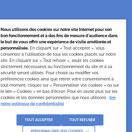
Nous utilisons des cookies sur notre site Internet pour son
bon fonctionnement et à des fins de mesure d'audience dans
Cesap Formation
le but de vous offrir une expérience de visite améliorée et
personnalisée.
En cliquant sur « Tout accepter », vous
formation@cesap.asso.fr
consentez à l'utilisation de tous les cookies placés sur notre
01 53 20 68 58
site. En cliquant sur « Tout refuser », seuls les cookies
strictement nécessaires au fonctionnement du site et à sa
sécurité seront utilisés. Pour choisir ou modifier vos
préférences cookies ainsi que retirer votre consentement à
tout moment, cliquez sur « Personnaliser vos cookies » ou sur
le lien « Cookies » en bas d'écran. Pour en savoir plus sur les
cookies et les données personnelles que nous utilisons :
lire
notre politique de confidentialité
La
e
TOUT ACCEPTER
TOUT REFUSER
PERSONNALISER VOS COOKIES