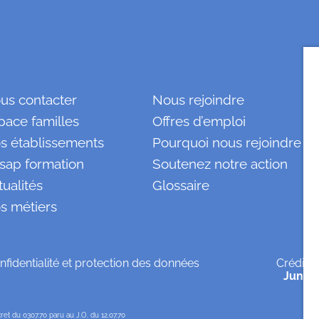
us contacter
Nous rejoindre
pace familles
Offres d’emploi
s établissements
Pourquoi nous rejoindre ?
sap formation
Soutenez notre action
tualités
Glossaire
s métiers
nfidentialité et protection des données
Crédits
Jungl
et du 0307.70 paru au J.O. du 12.07.70