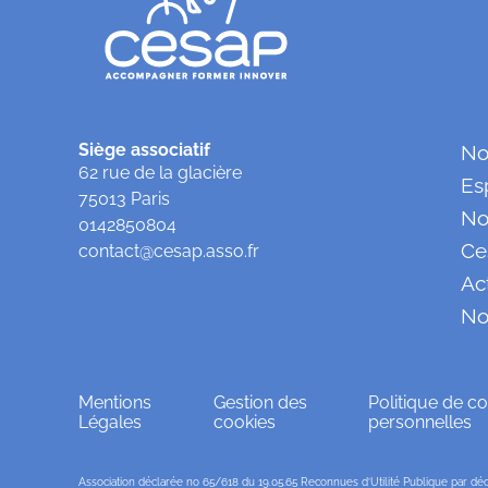
Siège associatif
No
62 rue de la glacière
Es
75013 Paris
No
0142850804
Ce
contact@cesap.asso.fr
Ac
No
Mentions
Gestion des
Politique de co
Légales
cookies
personnelles
Association déclarée no 65/618 du 19.05.65 Reconnues d’Utilité Publique par décr