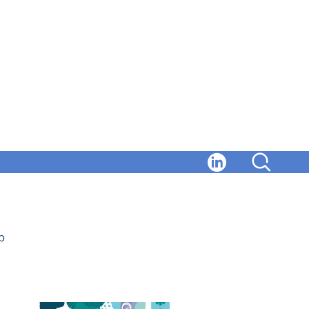
 thématiques
p