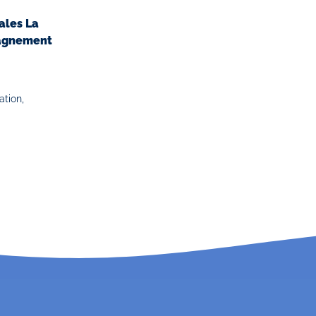
ales La
pagnement
tion,