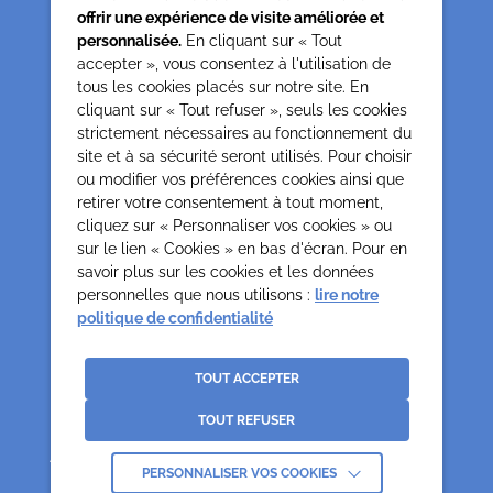
offrir une expérience de visite améliorée et
personnalisée.
En cliquant sur « Tout
accepter », vous consentez à l'utilisation de
tous les cookies placés sur notre site. En
Siège associatif
cliquant sur « Tout refuser », seuls les cookies
62 rue de la glacière
strictement nécessaires au fonctionnement du
75013 Paris
site et à sa sécurité seront utilisés. Pour choisir
0142850804
ou modifier vos préférences cookies ainsi que
contact@cesap.asso.fr
retirer votre consentement à tout moment,
Cesap Formation
cliquez sur « Personnaliser vos cookies » ou
sur le lien « Cookies » en bas d'écran. Pour en
formation@cesap.asso.fr
savoir plus sur les cookies et les données
01 53 20 68 58
personnelles que nous utilisons :
lire notre
politique de confidentialité
Mentions Légales
Gestion des cookies
Politique de confidentialité et protection des données
TOUT ACCEPTER
personnelles
TOUT REFUSER
Crédits
La Jungle
Association déclarée no 65/618 du 19.05.65 Reconnues d’Utilité Publique par
décret du 0307.70 paru au J.O. du 12.07.70
PERSONNALISER VOS COOKIES