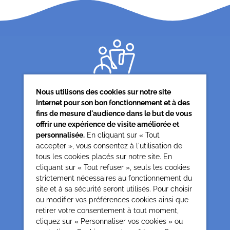
Nous utilisons des cookies sur notre site
Internet pour son bon fonctionnement et à des
fins de mesure d'audience dans le but de vous
offrir une expérience de visite améliorée et
Siège associatif
personnalisée.
En cliquant sur « Tout
62 rue de la glacière
accepter », vous consentez à l'utilisation de
75013 Paris
tous les cookies placés sur notre site. En
cliquant sur « Tout refuser », seuls les cookies
0142850804
strictement nécessaires au fonctionnement du
contact@cesap.asso.fr
site et à sa sécurité seront utilisés. Pour choisir
Cesap Formation
ou modifier vos préférences cookies ainsi que
formation@cesap.asso.fr
retirer votre consentement à tout moment,
01 53 20 68 58
cliquez sur « Personnaliser vos cookies » ou