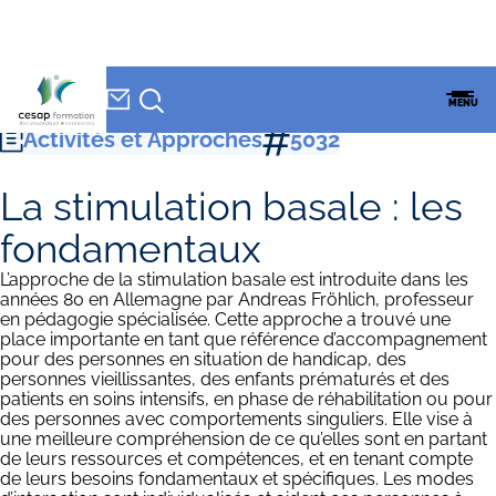
NEWSLETTER
Accueil
»
CESAP Formation
»
Formations
»
Activités et Approches
»
La
CESAP
MENU
stimulation basale : les fondamentaux
FORMATION
Activités et Approches
5032
La stimulation basale : les
fondamentaux
L’approche de la stimulation basale est introduite dans les
années 80 en Allemagne par Andreas Fröhlich, professeur
en pédagogie spécialisée. Cette approche a trouvé une
place importante en tant que référence d’accompagnement
pour des personnes en situation de handicap, des
personnes vieillissantes, des enfants prématurés et des
patients en soins intensifs, en phase de réhabilitation ou pour
des personnes avec comportements singuliers. Elle vise à
une meilleure compréhension de ce qu’elles sont en partant
de leurs ressources et compétences, et en tenant compte
de leurs besoins fondamentaux et spécifiques. Les modes