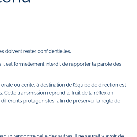
 doivent rester confidentielles.
 il est formellement interdit de rapporter la parole des
rale ou écrite, à destination de l’équipe de direction est
ette transmission reprend le fruit de la réflexion
ifférents protagonistes, afin de préserver la règle de
acun rencontre celle des autres. Il ne saurait y avoir de