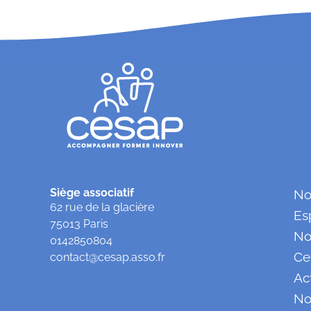
Siège associatif
No
62 rue de la glacière
Es
75013 Paris
No
0142850804
Ce
contact@cesap.asso.fr
Ac
No