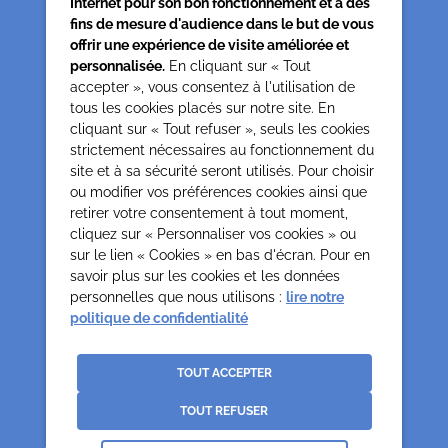
Internet pour son bon fonctionnement et à des
fins de mesure d'audience dans le but de vous
offrir une expérience de visite améliorée et
personnalisée.
En cliquant sur « Tout
accepter », vous consentez à l'utilisation de
tous les cookies placés sur notre site. En
Siège associatif
cliquant sur « Tout refuser », seuls les cookies
62 rue de la glacière
strictement nécessaires au fonctionnement du
75013 Paris
site et à sa sécurité seront utilisés. Pour choisir
0142850804
ou modifier vos préférences cookies ainsi que
contact@cesap.asso.fr
retirer votre consentement à tout moment,
Cesap Formation
cliquez sur « Personnaliser vos cookies » ou
sur le lien « Cookies » en bas d'écran. Pour en
formation@cesap.asso.fr
savoir plus sur les cookies et les données
01 53 20 68 58
personnelles que nous utilisons :
lire notre
politique de confidentialité
Mentions Légales
Gestion des cookies
Politique de confidentialité et protection des données
TOUT ACCEPTER
personnelles
TOUT REFUSER
Crédits
La Jungle
Association déclarée no 65/618 du 19.05.65 Reconnues d’Utilité Publique par