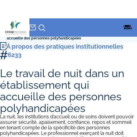
NEWSLETTER
Accueil
»
CESAP Formation
»
Formations
»
À propos des pratiques
CESAP
MENU
institutionnelles
»
Le travail de nuit dans un établissement qui
FORMATION
accueille des personnes polyhandicapées
À propos des pratiques institutionnelles
6233
Le travail de nuit dans un
établissement qui
accueille des personnes
polyhandicapées
La nuit, les institutions d’accueil ou de soins doivent pouvoir
assurer sécurité, apaisement, confiance, repos et sommeil
en tenant compte de la spécificité des personnes
polyhandicapées. Le professionnel exerçant la nuit doit