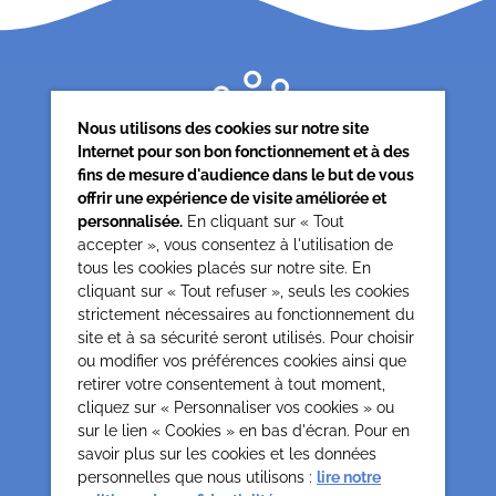
Nous utilisons des cookies sur notre site
Internet pour son bon fonctionnement et à des
fins de mesure d'audience dans le but de vous
offrir une expérience de visite améliorée et
personnalisée.
En cliquant sur « Tout
accepter », vous consentez à l'utilisation de
tous les cookies placés sur notre site. En
Siège associatif
cliquant sur « Tout refuser », seuls les cookies
62 rue de la glacière
strictement nécessaires au fonctionnement du
75013 Paris
site et à sa sécurité seront utilisés. Pour choisir
0142850804
ou modifier vos préférences cookies ainsi que
contact@cesap.asso.fr
retirer votre consentement à tout moment,
Cesap Formation
cliquez sur « Personnaliser vos cookies » ou
sur le lien « Cookies » en bas d'écran. Pour en
formation@cesap.asso.fr
savoir plus sur les cookies et les données
01 53 20 68 58
personnelles que nous utilisons :
lire notre