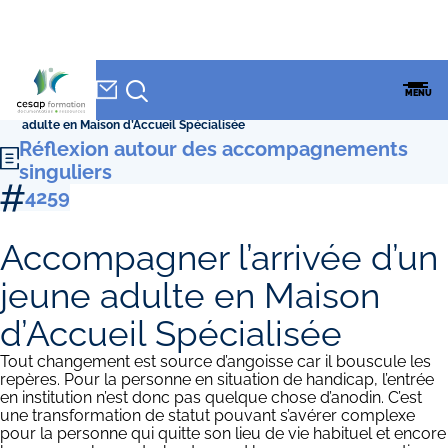
NEWSLETTER
Accueil
»
CESAP Formation
»
Formations
»
Réflexion autour des
CESAP
MENU
accompagnements singuliers
»
Accompagner l’arrivée d’un jeune
FORMATION
adulte en Maison d’Accueil Spécialisée
Réflexion autour des accompagnements
singuliers
4259
Accompagner l’arrivée d’un
jeune adulte en Maison
d’Accueil Spécialisée
Tout changement est source d’angoisse car il bouscule les
repères. Pour la personne en situation de handicap, l’entrée
en institution n’est donc pas quelque chose d’anodin. C’est
une transformation de statut pouvant s’avérer complexe
pour la personne qui quitte son lieu de vie habituel et encore