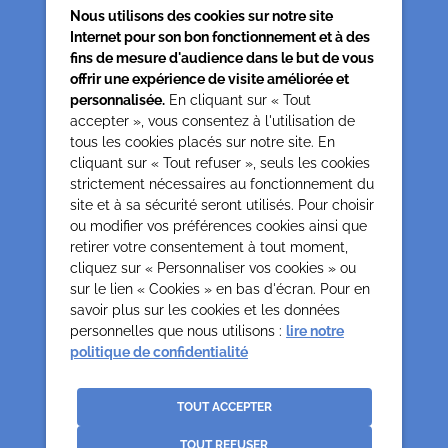
Nous utilisons des cookies sur notre site
Internet pour son bon fonctionnement et à des
fins de mesure d'audience dans le but de vous
offrir une expérience de visite améliorée et
personnalisée.
En cliquant sur « Tout
accepter », vous consentez à l'utilisation de
tous les cookies placés sur notre site. En
Siège associatif
cliquant sur « Tout refuser », seuls les cookies
62 rue de la glacière
strictement nécessaires au fonctionnement du
75013 Paris
site et à sa sécurité seront utilisés. Pour choisir
0142850804
ou modifier vos préférences cookies ainsi que
contact@cesap.asso.fr
retirer votre consentement à tout moment,
Cesap Formation
cliquez sur « Personnaliser vos cookies » ou
sur le lien « Cookies » en bas d'écran. Pour en
formation@cesap.asso.fr
savoir plus sur les cookies et les données
01 53 20 68 58
personnelles que nous utilisons :
lire notre
politique de confidentialité
Mentions Légales
Gestion des cookies
Politique de confidentialité et protection des données
TOUT ACCEPTER
personnelles
TOUT REFUSER
Crédits
La Jungle