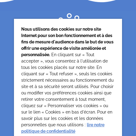
Nous utilisons des cookies sur notre site
Internet pour son bon fonctionnement et à des
fins de mesure d'audience dans le but de vous
offrir une expérience de visite améliorée et
personnalisée.
En cliquant sur « Tout
accepter », vous consentez à l'utilisation de
tous les cookies placés sur notre site. En
Siège associatif
cliquant sur « Tout refuser », seuls les cookies
62 rue de la glacière
strictement nécessaires au fonctionnement du
75013 Paris
site et à sa sécurité seront utilisés. Pour choisir
0142850804
ou modifier vos préférences cookies ainsi que
contact@cesap.asso.fr
retirer votre consentement à tout moment,
Cesap Formation
cliquez sur « Personnaliser vos cookies » ou
sur le lien « Cookies » en bas d'écran. Pour en
formation@cesap.asso.fr
savoir plus sur les cookies et les données
01 53 20 68 58
personnelles que nous utilisons :
lire notre
politique de confidentialité
Mentions Légales