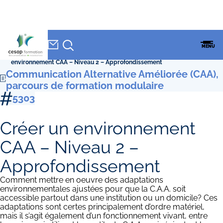
NEWSLETTER
Accueil
»
CESAP Formation
»
Formations
»
Communication Alternative
CESAP
MENU
Améliorée (CAA), parcours de formation modulaire
»
Créer un
FORMATION
environnement CAA – Niveau 2 – Approfondissement
Communication Alternative Améliorée (CAA),
parcours de formation modulaire
5303
Créer un environnement
CAA – Niveau 2 –
Approfondissement
Comment mettre en oeuvre des adaptations
environnementales ajustées pour que la C.A.A. soit
accessible partout dans une institution ou un domicile? Ces
adaptations sont certes principalement d’ordre matériel,
mais il s’agit également d’un fonctionnement vivant, entre