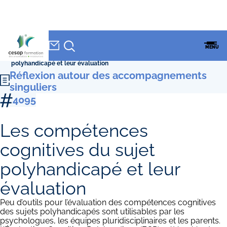
NEWSLETTER
Accueil
»
CESAP Formation
»
Formations
»
Réflexion autour des
CESAP
MENU
accompagnements singuliers
»
Les compétences cognitives du sujet
FORMATION
polyhandicapé et leur évaluation
Réflexion autour des accompagnements
singuliers
4095
Les compétences
cognitives du sujet
polyhandicapé et leur
évaluation
Peu d’outils pour l’évaluation des compétences cognitives
des sujets polyhandicapés sont utilisables par les
psychologues, les équipes pluridisciplinaires et les parents.