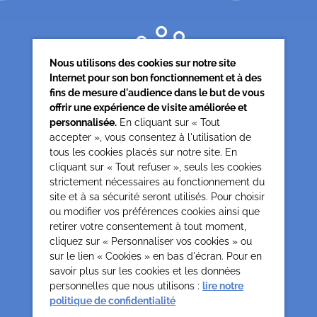
Nous utilisons des cookies sur notre site
Internet pour son bon fonctionnement et à des
fins de mesure d'audience dans le but de vous
offrir une expérience de visite améliorée et
personnalisée.
En cliquant sur « Tout
accepter », vous consentez à l'utilisation de
tous les cookies placés sur notre site. En
Siège associatif
cliquant sur « Tout refuser », seuls les cookies
62 rue de la glacière
strictement nécessaires au fonctionnement du
75013 Paris
site et à sa sécurité seront utilisés. Pour choisir
0142850804
ou modifier vos préférences cookies ainsi que
contact@cesap.asso.fr
retirer votre consentement à tout moment,
Cesap Formation
cliquez sur « Personnaliser vos cookies » ou
sur le lien « Cookies » en bas d'écran. Pour en
formation@cesap.asso.fr
savoir plus sur les cookies et les données
01 53 20 68 58
personnelles que nous utilisons :
lire notre
politique de confidentialité
Mentions Légales