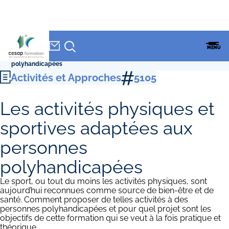
NEWSLETTER
Accueil
»
CESAP Formation
»
Formations
»
Activités et Approches
»
Les
CESAP
MENU
activités physiques et sportives adaptées aux personnes
FORMATION
polyhandicapées
Activités et Approches
5105
Les activités physiques et
sportives adaptées aux
personnes
polyhandicapées
Le sport, ou tout du moins les activités physiques, sont
aujourd’hui reconnues comme source de bien-être et de
santé. Comment proposer de telles activités à des
personnes polyhandicapées et pour quel projet sont les
objectifs de cette formation qui se veut à la fois pratique et
théorique.