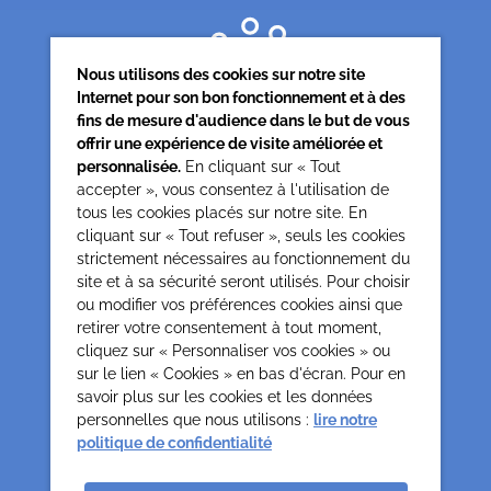
Nous utilisons des cookies sur notre site
Internet pour son bon fonctionnement et à des
fins de mesure d'audience dans le but de vous
offrir une expérience de visite améliorée et
personnalisée.
En cliquant sur « Tout
accepter », vous consentez à l'utilisation de
tous les cookies placés sur notre site. En
Siège associatif
cliquant sur « Tout refuser », seuls les cookies
62 rue de la glacière
strictement nécessaires au fonctionnement du
75013 Paris
site et à sa sécurité seront utilisés. Pour choisir
0142850804
ou modifier vos préférences cookies ainsi que
contact@cesap.asso.fr
retirer votre consentement à tout moment,
Cesap Formation
cliquez sur « Personnaliser vos cookies » ou
sur le lien « Cookies » en bas d'écran. Pour en
formation@cesap.asso.fr
savoir plus sur les cookies et les données
01 53 20 68 58
personnelles que nous utilisons :
lire notre
politique de confidentialité
Mentions Légales
Gestion des cookies