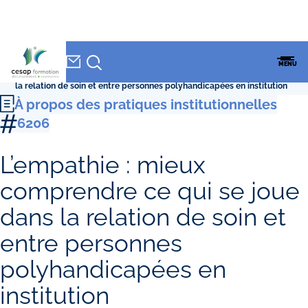
NEWSLETTER
Accueil
»
CESAP Formation
»
Formations
»
À propos des pratiques
CESAP
MENU
institutionnelles
»
L’empathie : mieux comprendre ce qui se joue dans
FORMATION
la relation de soin et entre personnes polyhandicapées en institution
À propos des pratiques institutionnelles
6206
L’empathie : mieux
comprendre ce qui se joue
dans la relation de soin et
entre personnes
polyhandicapées en
institution