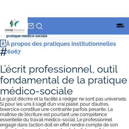
NEWSLETTER
Accueil
»
CESAP Formation
»
Formations
»
À propos des pratiques
CESAP
MENU
institutionnelles
»
L’écrit professionnel, outil fondamental de la
FORMATION
pratique médico-sociale
À propos des pratiques institutionnelles
6067
L’écrit professionnel, outil
fondamental de la pratique
médico-sociale
Le goût d’écrire et la facilité à rédiger ne sont pas universels.
Si pour les uns il s’agit d’un vrai plaisir, pour d’autres,
l’exercice constitue une contrainte parfois pesante. La
maîtrise de l’écriture est pourtant une compétence
essentielle du travail médico-social. Le professionnel
engagé dans l’action doit en effet rendre compte de son