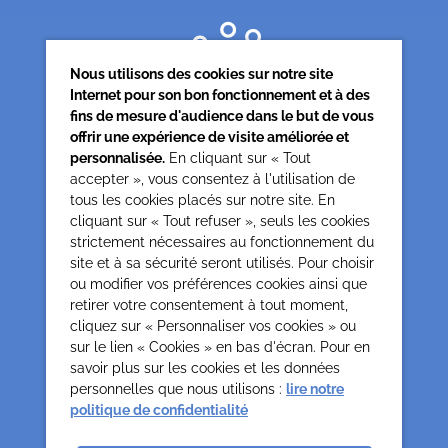
Nous utilisons des cookies sur notre site
Internet pour son bon fonctionnement et à des
fins de mesure d'audience dans le but de vous
offrir une expérience de visite améliorée et
personnalisée.
En cliquant sur « Tout
accepter », vous consentez à l'utilisation de
tous les cookies placés sur notre site. En
Siège associatif
cliquant sur « Tout refuser », seuls les cookies
62 rue de la glacière
strictement nécessaires au fonctionnement du
75013 Paris
site et à sa sécurité seront utilisés. Pour choisir
0142850804
ou modifier vos préférences cookies ainsi que
contact@cesap.asso.fr
retirer votre consentement à tout moment,
Cesap Formation
cliquez sur « Personnaliser vos cookies » ou
sur le lien « Cookies » en bas d'écran. Pour en
formation@cesap.asso.fr
savoir plus sur les cookies et les données
01 53 20 68 58
personnelles que nous utilisons :
lire notre
politique de confidentialité
Mentions Légales
Gestion des cookies