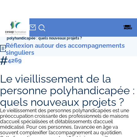
NEWSLETTER
Accueil
»
CESAP Formation
»
Formations
»
Réflexion autour des
CESAP
MENU
accompagnements singuliers
»
Le vieillissement de la personne
FORMATION
polyhandicapée : quels nouveaux projets ?
Réflexion autour des accompagnements
singuliers
4269
Le vieillissement de la
personne polyhandicapée :
quels nouveaux projets ?
Le vieillissement des personnes polyhandicapées est une
préoccupation croissante des professionnels de maisons
d’accueil spécialisées et d’établissements d’accueil
médicalisé. Pour ces personnes, l’avancée en âge va
souvent complexifier l’accompagnement au quotidien.