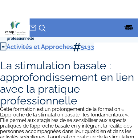
NEWSLETTER
Accueil
»
CESAP Formation
»
Formations
»
Activités et Approches
»
La
CESAP
MENU
stimulation basale : approfondissement en lien avec la pratique
FORMATION
professionnelle
Activités et Approches
5133
La stimulation basale :
approfondissement en lien
avec la pratique
professionnelle
Cette formation est un prolongement de la formation «
L’approche de la stimulation basale : les fondamentaux ».
Elle permet aux stagiaires de se sensibiliser aux aspects
pratiques de l’approche basale en y intégrant la réalité des
personnes accompagnées dans leur quotidien et dans les
activités spécifiques. L’application pratique de la stimulation