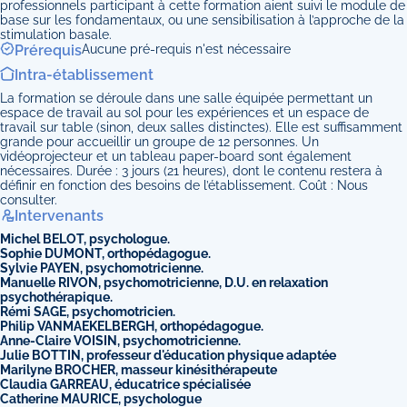
professionnels participant à cette formation aient suivi le module de
base sur les fondamentaux, ou une sensibilisation à l’approche de la
stimulation basale.
Prérequis
Aucune pré-requis n'est nécessaire
Intra-établissement
La formation se déroule dans une salle équipée permettant un
espace de travail au sol pour les expériences et un espace de
travail sur table (sinon, deux salles distinctes). Elle est suffisamment
grande pour accueillir un groupe de 12 personnes. Un
vidéoprojecteur et un tableau paper-board sont également
nécessaires. Durée : 3 jours (21 heures), dont le contenu restera à
définir en fonction des besoins de l’établissement. Coût : Nous
consulter.
Intervenants
Michel BELOT, psychologue.
Sophie DUMONT, orthopédagogue.
Sylvie PAYEN, psychomotricienne.
Manuelle RIVON, psychomotricienne, D.U. en relaxation
psychothérapique.
Rémi SAGE, psychomotricien.
Philip VANMAEKELBERGH, orthopédagogue.
Anne-Claire VOISIN, psychomotricienne.
Julie BOTTIN, professeur d'éducation physique adaptée
Marilyne BROCHER, masseur kinésithérapeute
Claudia GARREAU, éducatrice spécialisée
Catherine MAURICE, psychologue