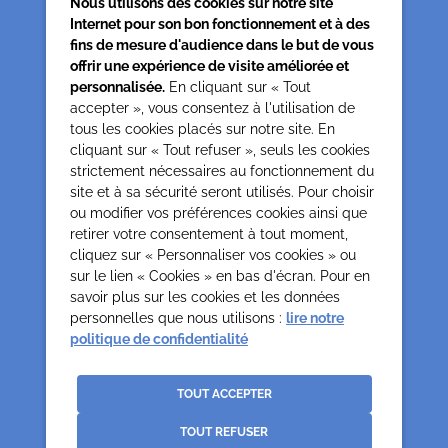
Nous utilisons des cookies sur notre site
Internet pour son bon fonctionnement et à des
fins de mesure d'audience dans le but de vous
offrir une expérience de visite améliorée et
personnalisée.
En cliquant sur « Tout
accepter », vous consentez à l'utilisation de
tous les cookies placés sur notre site. En
Siège associatif
cliquant sur « Tout refuser », seuls les cookies
62 rue de la glacière
strictement nécessaires au fonctionnement du
75013 Paris
site et à sa sécurité seront utilisés. Pour choisir
0142850804
ou modifier vos préférences cookies ainsi que
contact@cesap.asso.fr
retirer votre consentement à tout moment,
Cesap Formation
cliquez sur « Personnaliser vos cookies » ou
sur le lien « Cookies » en bas d'écran. Pour en
formation@cesap.asso.fr
savoir plus sur les cookies et les données
01 53 20 68 58
personnelles que nous utilisons :
lire notre
politique de confidentialité
Mentions Légales
Gestion des cookies
Politique de confidentialité et protection des données
TOUT ACCEPTER
personnelles
TOUT REFUSER
Crédits
La Jungle