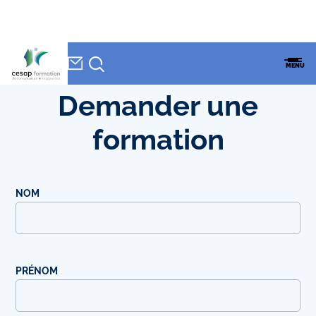
Demander
NEWSLETTER
Accueil
»
Demander une formation
CESAP
MENU
FORMATION
une
Demander une
formation
formation
NOM
PRÉNOM