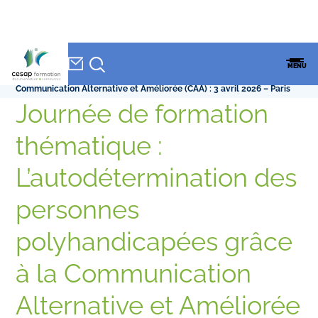
NEWSLETTER
Accueil
»
CESAP Formation
»
Journée de formation thématique :
CESAP
MENU
L’autodétermination des personnes polyhandicapées grâce à la
FORMATION
Communication Alternative et Améliorée (CAA) : 3 avril 2026 – Paris
Journée de formation
thématique :
L’autodétermination des
personnes
polyhandicapées grâce
à la Communication
Alternative et Améliorée