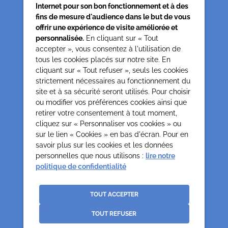
Internet pour son bon fonctionnement et à des
fins de mesure d'audience dans le but de vous
offrir une expérience de visite améliorée et
personnalisée.
En cliquant sur « Tout
accepter », vous consentez à l'utilisation de
tous les cookies placés sur notre site. En
Siège associatif
cliquant sur « Tout refuser », seuls les cookies
62 rue de la glacière
strictement nécessaires au fonctionnement du
75013 Paris
site et à sa sécurité seront utilisés. Pour choisir
0142850804
ou modifier vos préférences cookies ainsi que
contact@cesap.asso.fr
retirer votre consentement à tout moment,
Cesap Formation
cliquez sur « Personnaliser vos cookies » ou
sur le lien « Cookies » en bas d'écran. Pour en
formation@cesap.asso.fr
savoir plus sur les cookies et les données
01 53 20 68 58
personnelles que nous utilisons :
lire notre
politique de confidentialité
Mentions Légales
Gestion des cookies
Politique de confidentialité et protection des données
TOUT ACCEPTER
personnelles
TOUT REFUSER
Crédits
La Jungle