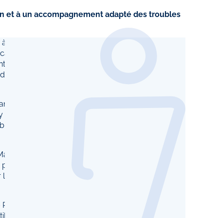
on et à un accompagnement adapté des troubles
à ces troubles :
cales, en passant
ntion, des études
t des enjeux
n aidante,
 et formatrice
les respiratoires
alades) a ensuite
s possibles,
 les troubles du
aris) a présenté,
tilisées dans sa