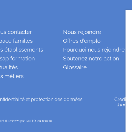
us contacter
Nous rejoindre
pace familles
Offres d’emploi
s établissements
Pourquoi nous rejoindre ?
sap formation
Soutenez notre action
tualités
Glossaire
s métiers
nfidentialité et protection des données
Crédits
Jungl
et du 0307.70 paru au J.O. du 12.07.70