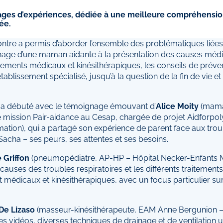
tages d’expériences, dédiée à une meilleure compréhensi
ée.
ntre a permis d’aborder l’ensemble des problématiques liées 
age d’une maman aidante à la présentation des causes médi
itements médicaux et kinésithérapiques, les conseils de préve
tablissement spécialisé, jusqu’à la question de la fin de vie e
 a débuté avec le témoignage émouvant d’
Alice Moity
(mama
 mission Pair-aidance au Cesap, chargée de projet Aidforpoly
tion), qui a partagé son expérience de parent face aux troub
 Sacha – ses peurs, ses attentes et ses besoins.
 Griffon
(pneumopédiatre, AP-HP – Hôpital Necker-Enfants M
s causes des troubles respiratoires et les différents traitement
médicaux et kinésithérapiques, avec un focus particulier sur
De Lizaso
(masseur-kinésithérapeute, EAM Anne Bergunion – P
es vidéos, diverses techniques de drainage et de ventilation u