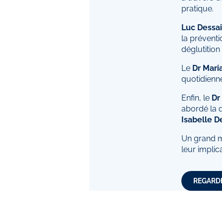
pratique.
Luc Dessa
la préventi
déglutition
Le
Dr Mari
quotidienn
Enfin, le
Dr
abordé la q
Isabelle D
Un grand me
leur implic
REGARDE