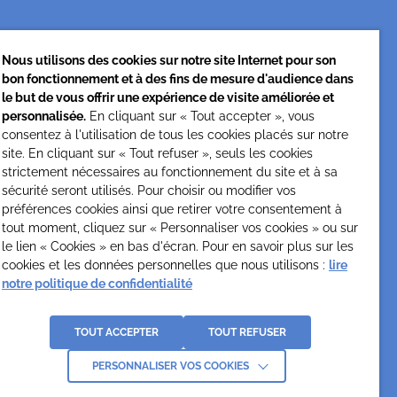
Nous utilisons des cookies sur notre site Internet pour son
bon fonctionnement et à des fins de mesure d'audience dans
Cesap Formation
le but de vous offrir une expérience de visite améliorée et
personnalisée.
En cliquant sur « Tout accepter », vous
formation@cesap.asso.fr
consentez à l'utilisation de tous les cookies placés sur notre
01 53 20 68 58
site. En cliquant sur « Tout refuser », seuls les cookies
strictement nécessaires au fonctionnement du site et à sa
sécurité seront utilisés. Pour choisir ou modifier vos
préférences cookies ainsi que retirer votre consentement à
tout moment, cliquez sur « Personnaliser vos cookies » ou sur
le lien « Cookies » en bas d'écran. Pour en savoir plus sur les
cookies et les données personnelles que nous utilisons :
lire
notre politique de confidentialité
La
e
TOUT ACCEPTER
TOUT REFUSER
PERSONNALISER VOS COOKIES