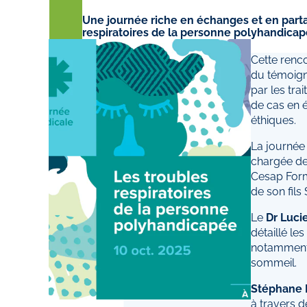
Une journée riche en échanges et en par
respiratoires de la personne polyhandicap
Cette renco
du témoign
par les tra
de cas en é
éthiques.
La journée
chargée de
Cesap Forma
de son fils
Le
Dr Lucie
détaillé le
notamment 
sommeil.
Stéphane 
à travers d