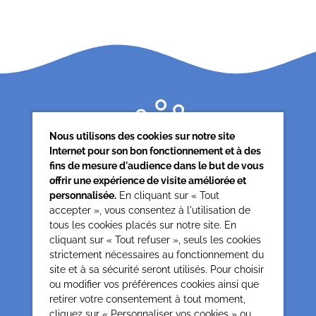
Nous utilisons des cookies sur notre site
Internet pour son bon fonctionnement et à des
fins de mesure d'audience dans le but de vous
offrir une expérience de visite améliorée et
personnalisée.
En cliquant sur « Tout
accepter », vous consentez à l'utilisation de
tous les cookies placés sur notre site. En
Siège associatif
cliquant sur « Tout refuser », seuls les cookies
62 rue de la glacière
strictement nécessaires au fonctionnement du
75013 Paris
site et à sa sécurité seront utilisés. Pour choisir
0142850804
ou modifier vos préférences cookies ainsi que
contact@cesap.asso.fr
retirer votre consentement à tout moment,
Cesap Formation
cliquez sur « Personnaliser vos cookies » ou