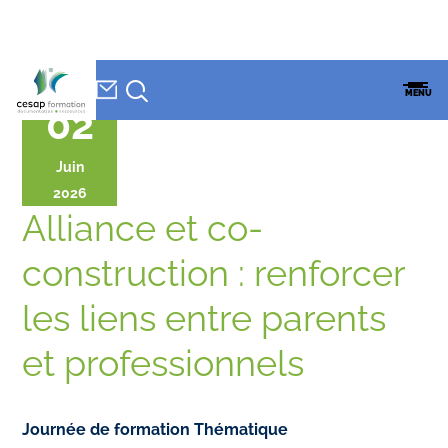
NEWSLETTER
Accueil
»
CESAP Formation
»
Agenda
»
Alliance et co-construction :
CESAP
MENU
renforcer les liens entre parents et professionnels
FORMATION
02
Juin
2026
Alliance et co-
construction : renforcer
les liens entre parents
et professionnels
Journée de formation Thématique