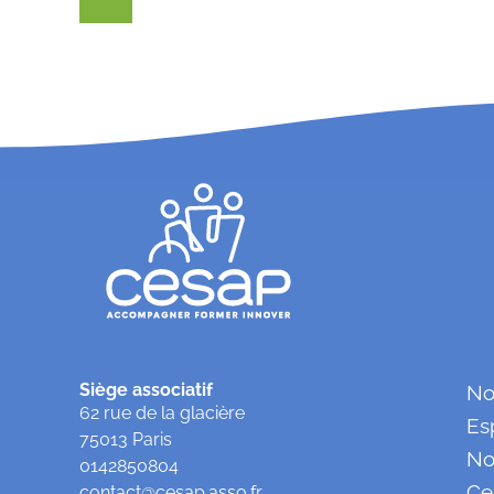
Siège associatif
No
62 rue de la glacière
Es
75013 Paris
No
0142850804
Ce
contact@cesap.asso.fr