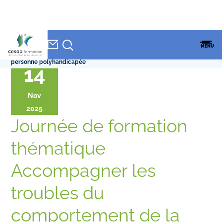
NEWSLETTER
Accueil
»
CESAP Formation
»
Agenda
»
Journée de formation
CESAP
MENU
thématique Accompagner les troubles du comportement de la
FORMATION
personne polyhandicapée
14
Nov
2025
Journée de formation
thématique
Accompagner les
troubles du
comportement de la