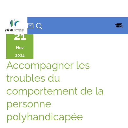
NEWSLETTER
Accueil
»
CESAP Formation
»
Agenda
»
Accompagner les troubles du
CESAP
MENU
comportement de la personne polyhandicapée
FORMATION
21
Nov
2024
Accompagner les
troubles du
comportement de la
personne
polyhandicapée