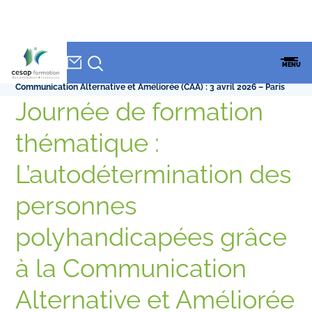
NEWSLETTER
Accueil
»
CESAP Formation
»
Journée de formation thématique :
CESAP
MENU
L’autodétermination des personnes polyhandicapées grâce à la
FORMATION
Communication Alternative et Améliorée (CAA) : 3 avril 2026 – Paris
Journée de formation
thématique :
L’autodétermination des
personnes
polyhandicapées grâce
à la Communication
Alternative et Améliorée