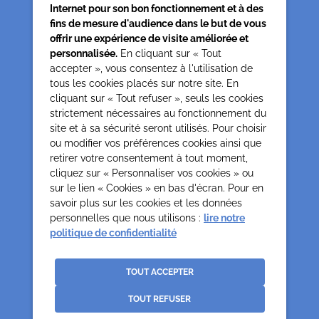
Internet pour son bon fonctionnement et à des
fins de mesure d'audience dans le but de vous
offrir une expérience de visite améliorée et
personnalisée.
En cliquant sur « Tout
accepter », vous consentez à l'utilisation de
tous les cookies placés sur notre site. En
Siège associatif
cliquant sur « Tout refuser », seuls les cookies
62 rue de la glacière
strictement nécessaires au fonctionnement du
75013 Paris
site et à sa sécurité seront utilisés. Pour choisir
0142850804
ou modifier vos préférences cookies ainsi que
contact@cesap.asso.fr
retirer votre consentement à tout moment,
Cesap Formation
cliquez sur « Personnaliser vos cookies » ou
sur le lien « Cookies » en bas d'écran. Pour en
formation@cesap.asso.fr
savoir plus sur les cookies et les données
01 53 20 68 58
personnelles que nous utilisons :
lire notre
politique de confidentialité
Mentions Légales
Gestion des cookies
Politique de confidentialité et protection des données
TOUT ACCEPTER
personnelles
TOUT REFUSER
Crédits
La Jungle