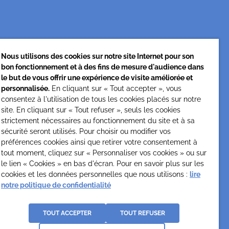
Nous utilisons des cookies sur notre site Internet pour son
bon fonctionnement et à des fins de mesure d'audience dans
Cesap Formation
le but de vous offrir une expérience de visite améliorée et
personnalisée.
En cliquant sur « Tout accepter », vous
formation@cesap.asso.fr
consentez à l'utilisation de tous les cookies placés sur notre
01 53 20 68 58
site. En cliquant sur « Tout refuser », seuls les cookies
strictement nécessaires au fonctionnement du site et à sa
sécurité seront utilisés. Pour choisir ou modifier vos
préférences cookies ainsi que retirer votre consentement à
tout moment, cliquez sur « Personnaliser vos cookies » ou sur
le lien « Cookies » en bas d'écran. Pour en savoir plus sur les
cookies et les données personnelles que nous utilisons :
lire
notre politique de confidentialité
La
e
TOUT ACCEPTER
TOUT REFUSER