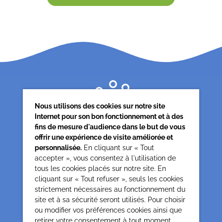
Nous utilisons des cookies sur notre site
Internet pour son bon fonctionnement et à des
fins de mesure d'audience dans le but de vous
offrir une expérience de visite améliorée et
personnalisée.
En cliquant sur « Tout
accepter », vous consentez à l'utilisation de
tous les cookies placés sur notre site. En
Siège associatif
cliquant sur « Tout refuser », seuls les cookies
62 rue de la glacière
strictement nécessaires au fonctionnement du
75013 Paris
site et à sa sécurité seront utilisés. Pour choisir
0142850804
ou modifier vos préférences cookies ainsi que
contact@cesap.asso.fr
retirer votre consentement à tout moment,