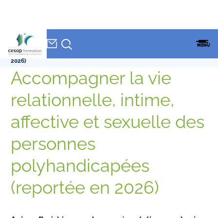
NEWSLETTER
Accueil
»
CESAP Formation
»
Accompagner la vie relationnelle, intime,
CESAP
MENU
affective et sexuelle des personnes polyhandicapées (reportée en
FORMATION
2026)
Accompagner la vie
relationnelle, intime,
affective et sexuelle des
personnes
polyhandicapées
(reportée en 2026)